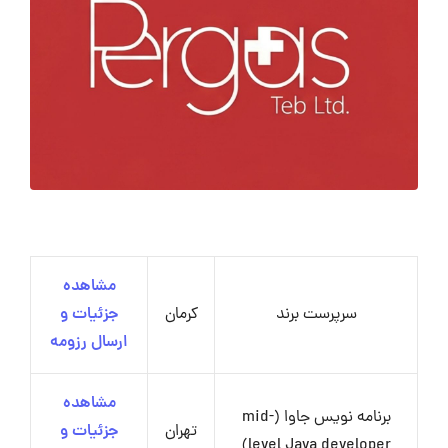
مشاهده
سرپرست برند
کرمان
جزئیات و
ارسال رزومه
مشاهده
برنامه نویس جاوا (mid-
تهران
جزئیات و
level Java developer)