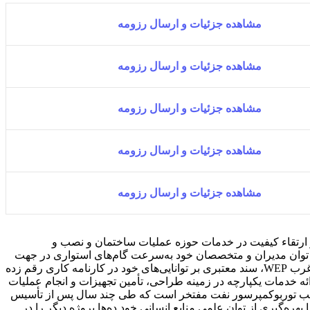
مشاهده جزئیات و ارسال رزومه
مشاهده جزئیات و ارسال رزومه
مشاهده جزئیات و ارسال رزومه
مشاهده جزئیات و ارسال رزومه
مشاهده جزئیات و ارسال رزومه
O یکی از زیرمجموعه‌های گروه شرکت‌های توربوکمپرسور نفت OTC است که به‌منظور ارتقاء کیفیت در خدمات حوزه عملیات ساختمان و نصب و
را آغاز کرد. این مجموعه با بهره‌گیری از توان مدیران و متخصصان خود به‌سرعت گام‌های استواری در جهت
ارتقاء کیفیت خدمات ساختمان و نصب برداشته است. همچنین با اجرای موفق پروژه‌های EPC خط پنجم سراسری گاز IGAT V و خط اتیلن غرب WEP، سند معتبری بر توانایی‌های خود در کارنامه کاری رقم زده
ت ارائه خدمات یکپارچه در زمینه طراحی، تأمین تجهیزات و انجام عملیات
نصب توربوکمپرسور نفت مفتخر است که طی چند سال پس از تأسیس
هره‌گیری از توان علمی منابع انسانی خود ده‌ها پروژه دیگر را در