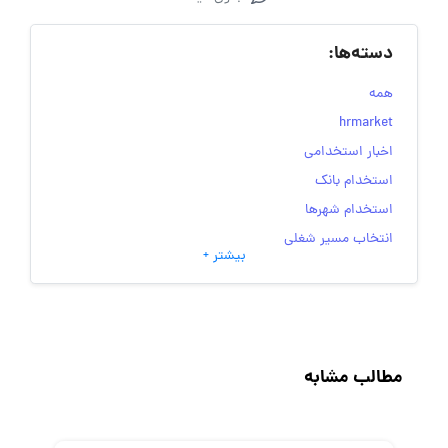
دسته‌ها:
همه
hrmarket
اخبار استخدامی
استخدام بانک
استخدام شهرها
انتخاب مسیر شغلی
بیشتر +
به‌روزرسانی‌های سایت (کارجویی)
تست‌های شخصیت‌ شناسی
جاب‌ویژن
حقوق و دستمزد
مطالب مشابه
رزومه
زندگی شغلی بهتر
فریلنسر