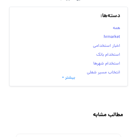
دسته‌ها:
همه
hrmarket
اخبار استخدامی
استخدام بانک
استخدام شهرها
انتخاب مسیر شغلی
بیشتر +
به‌روزرسانی‌های سایت (کارجویی)
تست‌های شخصیت‌ شناسی
جاب‌ویژن
حقوق و دستمزد
مطالب مشابه
رزومه
زندگی شغلی بهتر
فریلنسر