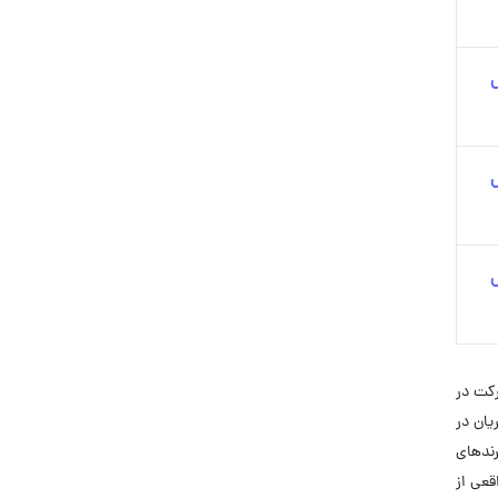
رکت در
یان در
رندهای
قعی از