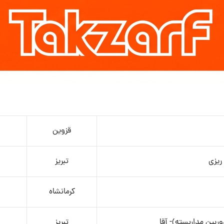
قزوین
ریزی
تبریز
کرمانشاه
دوربین مداربسته)- آقا
تبریز