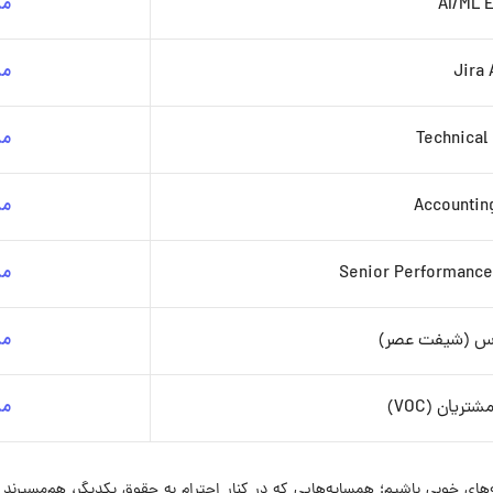
AI/ML 
مش
Jira
مش
Technical
مش
Accounting
مش
Senior Performance 
مش
اس (شیفت عصر)
مش
یان (VOC)
مش
ای خوبی باشیم؛ همسایه‌هایی که در کنار احترام به حقوق یکدیگر، هم‌مسیرند و