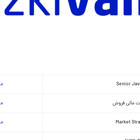
Senior Jav
مش
ت مالی فروش
مش
Market Stra
مش