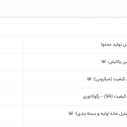
س تولید محتوا
س پالایش- آقا
کیفیت (میکروبی)- آقا
 – رگولاتوری
رل ماده اولیه و بسته بندی)- آقا