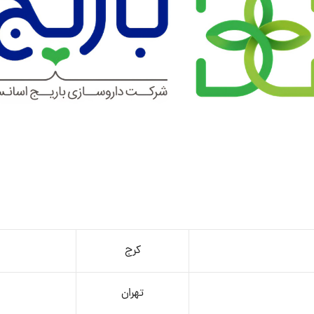
کرج
تهران