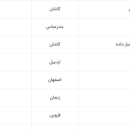
کاشان
بندرعباس
کاشان
اردبیل
اصفهان
زنجان
قزوین