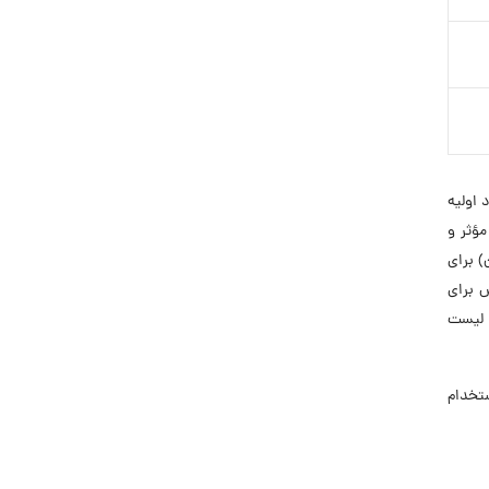
اد اولیه
مؤثر و
) برای
س برای
. لیست
 استخدام