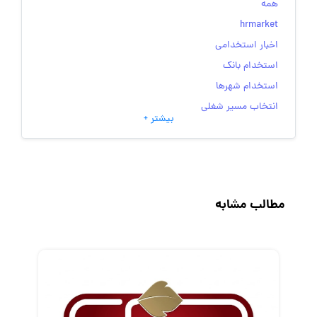
همه
hrmarket
اخبار استخدامی
استخدام بانک
استخدام شهرها
انتخاب مسیر شغلی
بیشتر +
به‌روزرسانی‌های سایت (کارجویی)
تست‌های شخصیت‌ شناسی
جاب‌ویژن
حقوق و دستمزد
مطالب مشابه
رزومه
زندگی شغلی بهتر
فریلنسر
قانون کار
کارفرمایان
گزارش‌های آماری