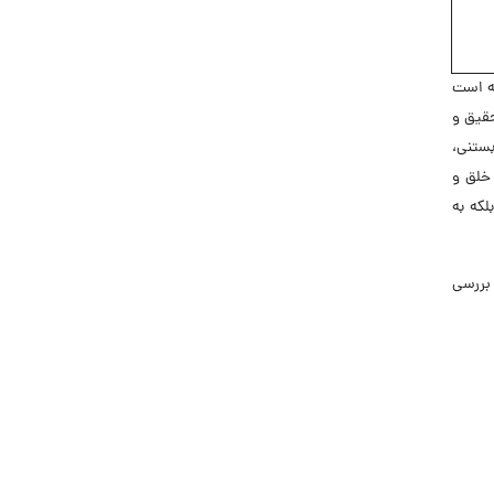
نه است
حقیق و
ستنی،
 خلق و
لکه به
بررسی