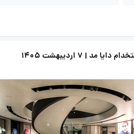
د | 7 اردیبهشت 1405