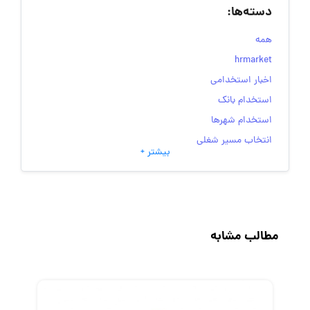
دسته‌ها:
همه
hrmarket
اخبار استخدامی
استخدام بانک
استخدام شهرها
انتخاب مسیر شغلی
بیشتر +
به‌روزرسانی‌های سایت (کارجویی)
تست‌های شخصیت‌ شناسی
جاب‌ویژن
حقوق و دستمزد
مطالب مشابه
رزومه
زندگی شغلی بهتر
فریلنسر
قانون کار