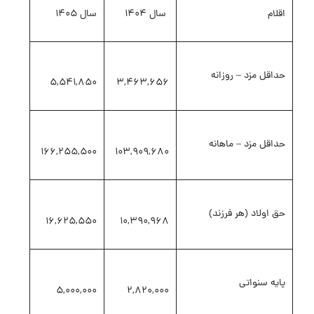
اقلام
سال 1404
سال 1405
حداقل مزد – روزانه
5,541,850
3,463,656
حداقل مزد – ماهانه
166,255,500
103,909,680
حق اولاد (هر فرزند)
16,625,550
10,390,968
پایه سنواتی
5,000,000
2,820,000