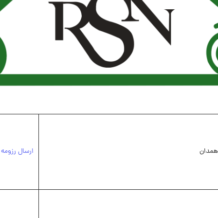
همدان
ارسال رزومه