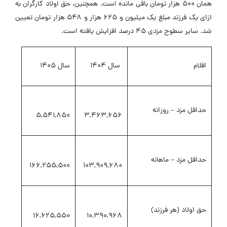
همان ۵۰۰ هزار تومان باقی مانده است. همچنین، حق اولاد کارگران به
ازای یک فرزند مبلغ یک میلیون و ۶۲۵ هزار و ۵۴۸ هزار تومان تعیین
شد. سایر سطوح مزدی ۴۵ درصد افزایش یافته است.
اقلام
سال 1404
سال 1405
حداقل مزد – روزانه
5,541,850
3,463,656
حداقل مزد – ماهانه
166,255,500
103,909,680
حق اولاد (هر فرزند)
16,625,550
10,390,968