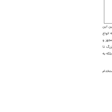
ن این
 انواع
مجهز و
رگ تا
لکه به
استخدام