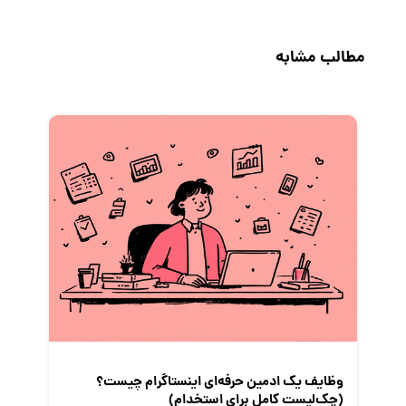
جاب‌ویژن
حقوق و دستمزد
مطالب مشابه
رزومه
زندگی شغلی بهتر
فریلنسر
قانون کار
کارفرمایان
گزارش‌های آماری
مصاحبه شغلی
معرفی شرکت ها
معرفی متخصصان منابع انسانی
معرفی مشاغل
نمایشگاه کار
وظایف یک ادمین حرفه‌ای اینستاگرام چیست؟
(چک‌لیست کامل برای استخدام)