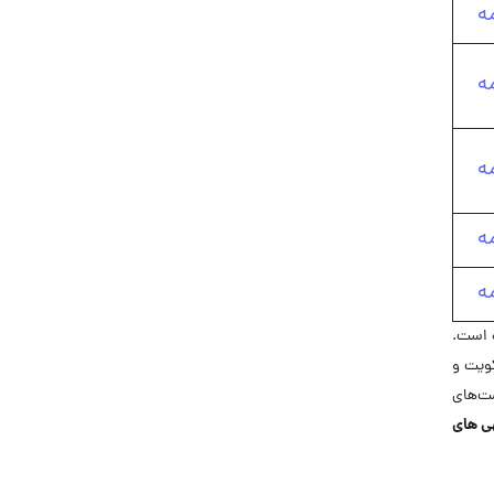
ه
ه
ه
ه
ه
ه است.
کویت و
صت‌های
ی های