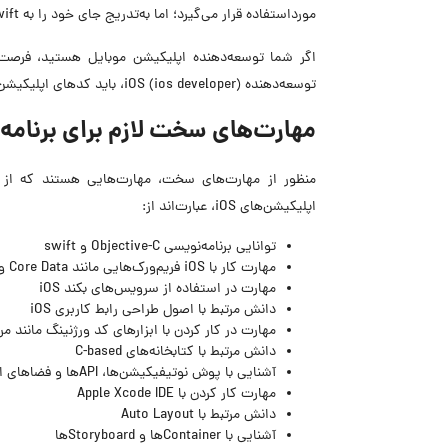
مورداستفاده قرار می‌گیرد؛ اما به‌تدریج جای خود را به Swift داده است.
توسعه‌‌دهنده‌ iOS (ios developer)، باید کدهای اپلیکیشن‌های iOS را بنویسید، آن‌ها را آزمایش کنید و خطاهای آن‌ها را برطرف نمایید.
مهارت‌های سخت لازم برای برنامه نویسی 
منظور از مهارت‌های سخت، مهارت‌هایی هستند که از 
اپلیکیشن‌های iOS، عبارت‌اند ‌از:
توانایی برنامه‌نویسی Objective-C و swift
مهارت کار با iOS فریم‌ورک‌هایی مانند Core Data و Core Animation
مهارت در استفاده از سرویس‌های بکند iOS
دانش مرتبط با اصول طراحی رابط کاربری iOS
مهارت در کار کردن با ابزارهای کد ورژنینگ مانند مرکو
دانش مرتبط با کتابخانه‌های C-based
آشنایی با پوش نوتیفیکیشن‌ها، APIها و فضاهای ابری
مهارت کار کردن با Apple Xcode IDE
دانش مرتبط با Auto Layout
آشنایی با Containerها و Storyboardها