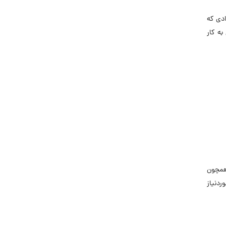
ادی که
 تخصص دارند، می‌توانند به‌عنوان توسعه‌دهنده‌ iOS مشغول به کار
 مرتبط همچون
 موردنیاز