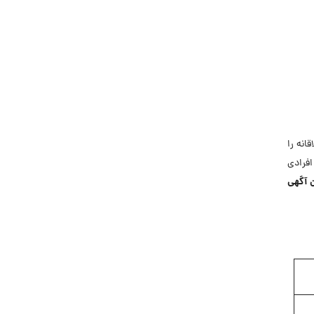
جاب‌ویژن
حقوق و دستمزد
رزومه
زندگی شغلی بهتر
فریلنسر
قانون کار
انه را
کارفرمایان
افرادی
گزارش‌های آماری
آگهی
مصاحبه شغلی
معرفی شرکت ها
معرفی متخصصان منابع انسانی
معرفی مشاغل
نمایشگاه کار