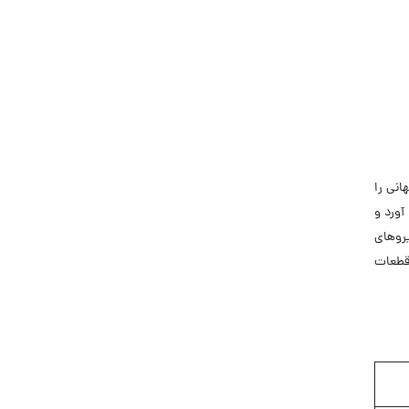
جاب‌ویژن
حقوق و دستمزد
رزومه
زندگی شغلی بهتر
فریلنسر
قانون کار
انی را
کارفرمایان
آورد و
گزارش‌های آماری
روهای
مصاحبه شغلی
 قطعات
معرفی شرکت ها
معرفی متخصصان منابع انسانی
معرفی مشاغل
نمایشگاه کار