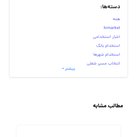
دسته‌ها:
همه
hrmarket
اخبار استخدامی
استخدام بانک
استخدام شهرها
انتخاب مسیر شغلی
بیشتر +
به‌روزرسانی‌های سایت (کارجویی)
تست‌های شخصیت‌ شناسی
جاب‌ویژن
حقوق و دستمزد
مطالب مشابه
رزومه
زندگی شغلی بهتر
فریلنسر
قانون کار