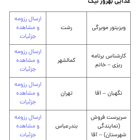
غذایی بهروز نیک
ارسال رزومه
ویزیتور مویرگی
رشت
و مشاهده
جزئیات
ارسال رزومه
کارشناس برنامه
کمالشهر
و مشاهده
ریزی – خانم
جزئیات
ارسال رزومه
نگهبان – آقا
تهران
و مشاهده
جزئیات
سرپرست فروش
ارسال رزومه
(نمایندگی
بندرعباس
و مشاهده
شهرستان) – آقا
جزئیات