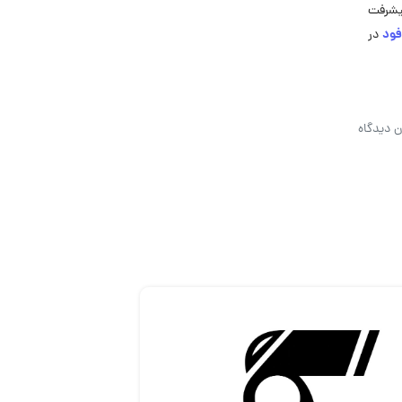
پیشرفت
فود
در
ن دیدگاه