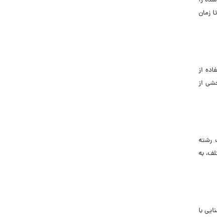
شده را
ا زمان
ده از
خشی از
 رشته
لف، به
ایی با