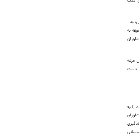
ن کمک
ی‌دهد.
رفه به
اوران
ن حرفه
از دست
را به
شاوران
ادگیری
ؤسساتی