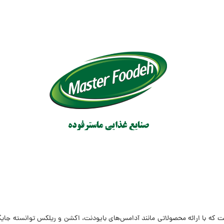
ت که با ارائه محصولاتی مانند آدامس‌های بایودنت، اکشن و ریلکس توانسته جایگا