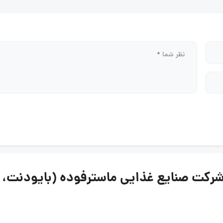
کت صنایع غذایی ماسترفوده (بایودنت، اکش