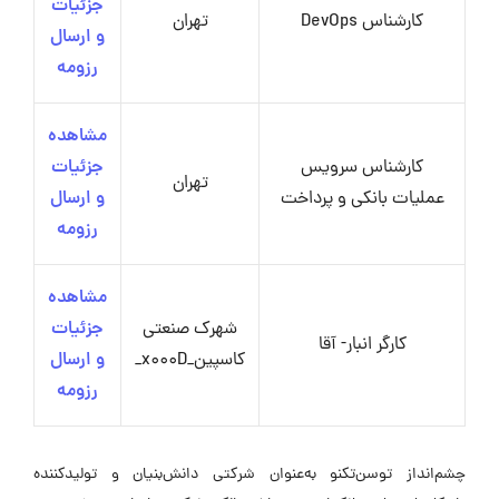
جزئیات
کارشناس DevOps
تهران
و ارسال
رزومه
مشاهده
کارشناس سرویس
جزئیات
تهران
عملیات بانکی و پرداخت
و ارسال
رزومه
مشاهده
شهرک صنعتی
جزئیات
کارگر انبار- آقا
کاسپین_x000D_
و ارسال
رزومه
چشم‌انداز توسن‌تکنو به‌عنوان شرکتی دانش‌بنیان و تولیدکننده