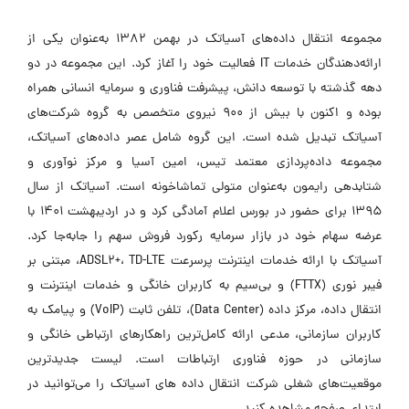
مجموعه انتقال داده‌های آسیاتک در بهمن 1382 به‌عنوان یکی از
ارائه‌دهندگان خدمات IT فعالیت خود را آغاز کرد. این مجموعه در دو
دهه گذشته با توسعه دانش، پیشرفت فناوری و سرمایه انسانی همراه
بوده و اکنون با بیش از 900 نیروی متخصص به گروه شرکت‌های
آسیاتک تبدیل شده است. این گروه شامل عصر داده‌های آسیاتک،
مجموعه داده‌پردازی معتمد تیس، امین آسیا و مرکز نوآوری و
شتابدهی رایمون به‌عنوان متولی تماشاخونه است. آسیاتک از سال
1395 برای حضور در بورس اعلام آمادگی کرد و در اردیبهشت 1401 با
عرضه سهام خود در بازار سرمایه رکورد فروش سهم را جابه‌جا کرد.
آسیاتک با ارائه خدمات اینترنت پرسرعت ADSL2+، TD-LTE، مبتنی بر
فیبر نوری (FTTX) و بی‌سیم به کاربران خانگی و خدمات اینترنت و
انتقال داده، مرکز داده (Data Center)، تلفن ثابت (VoIP) و پیامک به
کاربران سازمانی، مدعی ارائه کامل‌ترین راهکارهای ارتباطی خانگی و
سازمانی در حوزه فناوری ارتباطات است. لیست جدیدترین
موقعیت‌های شغلی شرکت انتقال داده های آسیاتک را می‌توانید در