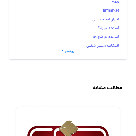
همه
hrmarket
اخبار استخدامی
استخدام بانک
استخدام شهرها
انتخاب مسیر شغلی
بیشتر +
به‌روزرسانی‌های سایت (کارجویی)
تست‌های شخصیت‌ شناسی
جاب‌ویژن
حقوق و دستمزد
مطالب مشابه
رزومه
زندگی شغلی بهتر
فریلنسر
قانون کار
کارفرمایان
گزارش‌های آماری