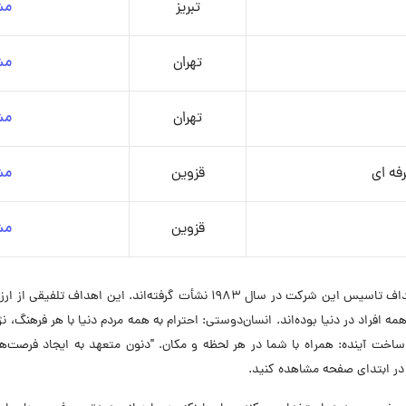
تبریز
مش
تهران
مش
تهران
مش
فه ای
قزوین
مش
قزوین
مش
ارزش‌هایی که شرکت دنون لبنی پارس را ساخته‌اند، از اهداف تاسیس این شرکت در
همه افراد در دنیا بوده‌اند. انسان‌دوستی: احترام به همه مردم دنیا با هر فرهنگ،
پی ساخت آینده: همراه با شما در هر لحظه و مکان. "دنون متعهد به ایجاد فرصت‌ه
 در ابتدای صفحه مشاهده کنید.