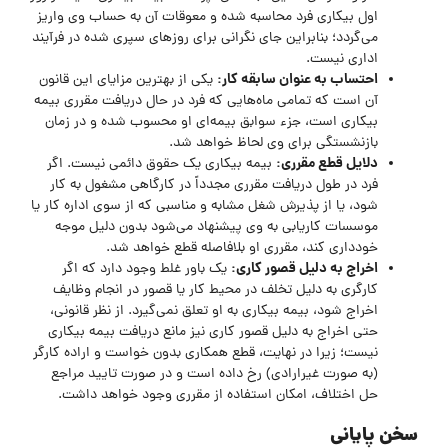
اول بیکاری فرد محاسبه شده و معوقات آن به حساب وی واریز
می‌گردد؛ بنابراین جای نگرانی برای روزهای سپری شده در فرآیند
اداری نیست.
احتساب به عنوان سابقه کار:
یکی از بهترین مزایای این قانون
آن است که تمامی ماه‌هایی که فرد در حال دریافت مقرری بیمه
بیکاری است، جزء سوابق بیمه‌ای او محسوب شده و در زمان
بازنشستگی برای وی لحاظ خواهد شد.
دلایل قطع مقرری:
بیمه بیکاری یک حقوق دائمی نیست. اگر
فرد در طول دریافت مقرری مجدداً در کارگاهی مشغول به کار
شود، یا از پذیرش شغل مشابه و مناسبی که از سوی اداره کار یا
موسسات کاریابی به وی پیشنهاد می‌شود بدون دلیل موجه
خودداری کند، مقرری او بلافاصله قطع خواهد شد.
اخراج به دلیل قصور کاری:
یک باور غلط وجود دارد که اگر
کارگری به دلیل تخلف در محیط کار یا قصور در انجام وظایف
اخراج شود، بیمه بیکاری به او تعلق نمی‌گیرد. از نظر قانونی،
حتی اخراج به دلیل قصور کاری نیز مانع دریافت بیمه بیکاری
نیست؛ زیرا در نهایت، قطع همکاری بدون خواست و اراده کارگر
(به صورت غیرارادی) رخ داده است و در صورت تایید مراجع
حل اختلاف، امکان استفاده از مقرری وجود خواهد داشت.
سخن پایانی