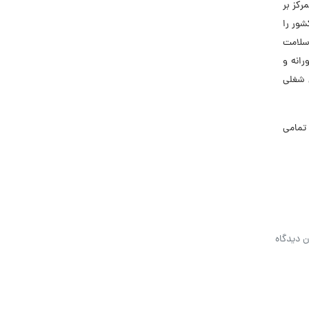
رکز بر
شور را
سلامت
رانه و
 شغلی
تمامی
ن دیدگاه