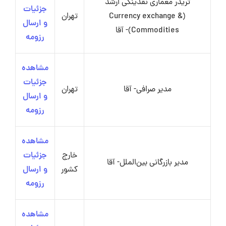
تریدر معماری نقدینگی ارشد
جزئیات
(Currency exchange &
تهران
و ارسال
Commodities)- آقا
رزومه
مشاهده
جزئیات
مدیر صرافی- آقا
تهران
و ارسال
رزومه
مشاهده
خارج
جزئیات
مدیر بازرگانی بین‌الملل- آقا
کشور
و ارسال
رزومه
مشاهده