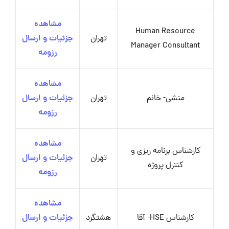
مشاهده
Human Resource
تهران
جزئیات و ارسال
Manager Consultant
رزومه
مشاهده
منشی- خانم
تهران
جزئیات و ارسال
رزومه
مشاهده
کارشناس برنامه ریزی و
تهران
جزئیات و ارسال
کنترل پروژه
رزومه
مشاهده
کارشناس HSE- آقا
هشتگرد
جزئیات و ارسال