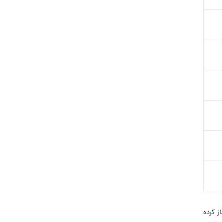
 برتر تولید و عرضه پوشاک در سراسر کشور است. مجموعه ایرانیان فعالیت خود را از سال ۱۳۹۳ آغاز کرده