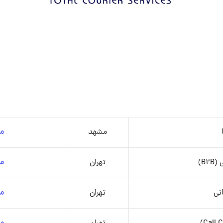
مشهد
مش
B)
تهران
مش
نی
تهران
مش