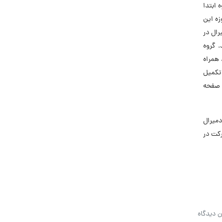
روه ابتدا
زه این
رال در
. گروه
 همراه
 تکمیل
 صفحه
میرال
رکت در
ن دیدگاه