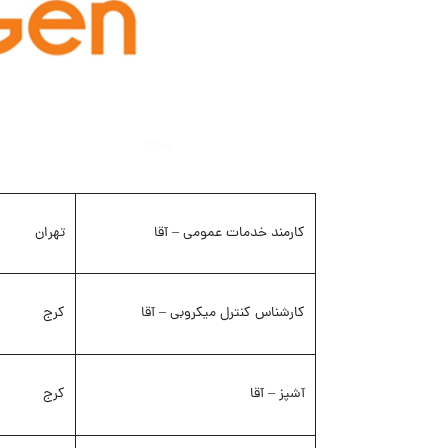
کارمند خدمات عمومی – آقا
تهران
کارشناس کنترل میکروبی – آقا
کرج
آشپز – آقا
کرج