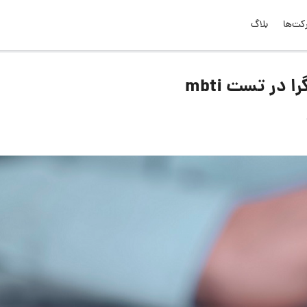
کت‌ها
بلاگ
در تست mbti