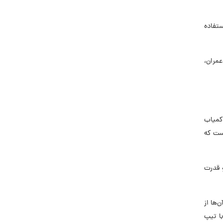
مسائل استفاده
دس عمران،
وان کمیاب
 برونگرایی یاد می‌شود. در حقیقت تیپ شخصیتی ENTJ دومین تیپ شخصیتی کمیاب در تست mbti است که
و قدرت
 آن‌ها از
ا تیپ