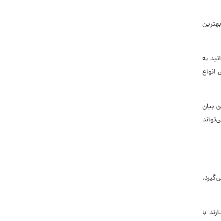
 بهترین
mbti،  تیپ شخصیتی در تست mbti و معنای حروف mbti، می‌توانید به
 انواع
ممکن بیان
‌تواند
وه برونگرایی قرار می‌گیرد.
رند با