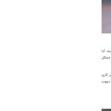
جاب‌ویژن
حقوق و دستمزد
رزومه
زندگی شغلی بهتر
فریلنسر
قانون کار
یابید. آیا
کارفرمایان
ر مشکل
گزارش‌های آماری
مصاحبه شغلی
معرفی شرکت ها
ر کاری
انی دعوت
معرفی متخصصان منابع انسانی
معرفی مشاغل
نمایشگاه کار