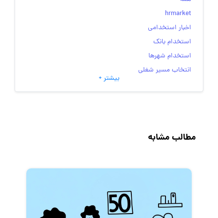
hrmarket
اخبار استخدامی
استخدام بانک
استخدام شهرها
انتخاب مسیر شغلی
بیشتر +
به‌روزرسانی‌های سایت (کارجویی)
تست‌های شخصیت‌ شناسی
جاب‌ویژن
حقوق و دستمزد
مطالب مشابه
رزومه
زندگی شغلی بهتر
فریلنسر
قانون کار
کارفرمایان
گزارش‌های آماری