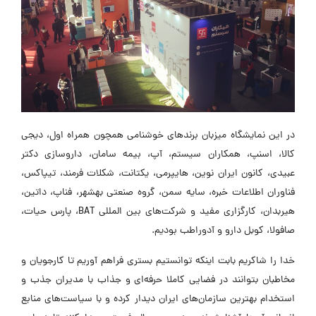
در این نمایشگاه میزبان برندهای خوشنامی همچون همراه اول، دیجی
کالا، اسنپ، همکاران سیستم، آپ، بیمه سامان، داروسازی دکتر
عبیدی، کانون ایران نوین، هايپرمي، يكتانت، شكلات فرمند، تيپاكس،
فناوران اطلاعات خبره، سايه سمن، گروه صنعتي بهشهر، فناپ، داتین،
هيربدان، کارگزاری مفید و شرکت‌های بین المللی BAT، پارس حیات،
صافولا، کوبل دارو و آدوراطب بودیم.
خدا را شاکریم بابت اینکه توانستیم بستری فراهم آوریم تا کارجویان و
مخاطبان بتوانند در فضایی کاملا حرفه‌ای و جذاب با مدیران جذب و
استخدام بهترین سازمان‌های ایران دیدار کرده و با سیاست‌های منابع