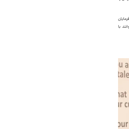
فرمایان
نند با