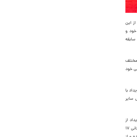
ز این
 خود و
 سابقه
 مختلف
لی خود
داد با
 سایر
داد از
اهمیت حفظ نیروهای شایسته خود آگاه شدند. همچنین، آخرین دسته افرادی که از حضور در این نمایشگاه بهره بردند، دانش‌آموزان دبیرستانی 17
ه و از