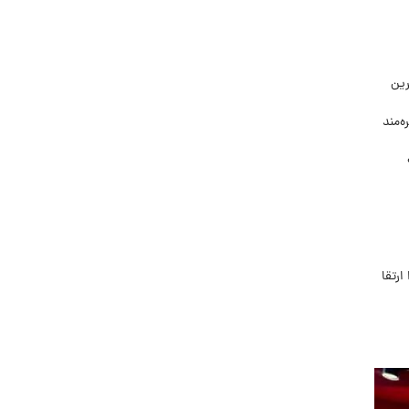
رین
ه‌مند
ارتقا