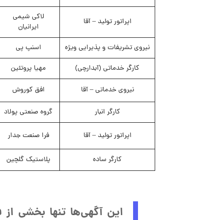
لاکی شیمی
اپراتور تولید – آقا
ایرانیان
نیروی تشریفات و پذیرایی ویژه
اسنپ پی
کارگر خدماتی (آبدارچی)
مهیا پروتئین
نیروی خدماتی – آقا
افق کوروش
کارگر انبار
گروه صنعتی پولاد
اپراتور تولید – آقا
فرا صنعت جدار
کارگر ساده
پلاستیک گلچین
این آگهی‌ها تنها بخشی از