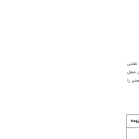
جاب‌ویژن
حقوق و دستمزد
رزومه
زندگی شغلی بهتر
فریلنسر
قانون کار
ه نقشی
کارفرمایان
ین شغل
گزارش‌های آماری
بر را
مصاحبه شغلی
معرفی شرکت ها
معرفی متخصصان منابع انسانی
معرفی مشاغل
زومه
نمایشگاه کار