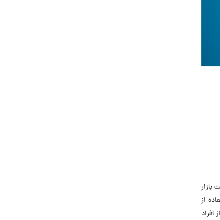
جاب‌ویژن
حقوق و دستمزد
رزومه
زندگی شغلی بهتر
فریلنسر
قانون کار
کارفرمایان
گزارش‌های آماری
مصاحبه شغلی
معرفی شرکت ها
معرفی متخصصان منابع انسانی
معرفی مشاغل
 بازار
نمایشگاه کار
اده از
 افراد