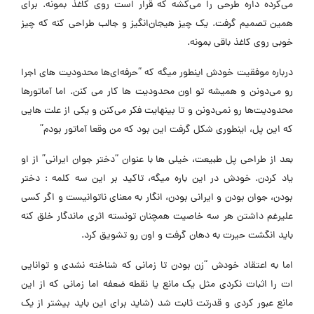
می‌کرده داره طرحی را می‌کشه که قرار است روی کاغذ بمونه. برای
همین تصمیم گرفت. یک چیز هیجان‌انگیز و جالب طراحی کنه که چیز
خوبی روی کاغذ باقی بمونه.
درباره موفقیت خودش اینطور میگه که “حرفه‌ای‌ها محدودیت های اجرا
رو می‌دونن و همیشه تو اون محدودیت ها کار می کنن. اما آماتورها
محدودیت‌ها رو نمی‌دونن و تا بینهایت فکر می‌‎کنن و یکی از علت هایی
که این پل، اینطوری شکل گرفت این بود که من وقعا آماتور بودم”
بعد از طراحی پل طبیعت، خیلی ها با عنوان “دختر جوان ایرانی” از او
یاد کردن. خودش در این باره میگه، تاکید بر این سه کلمه : دختر
بودن، جوان بودن و ایرانى بودن، انگار به معناى ناتوانیست و اگر كسى
علیرغم داشتن هر سه خاصیت همچنان تونسته اثرى ماندگار خلق كنه
باید انگشت حیرت به دهان گرفت و اون رو تشویق کرد.
اما به اعتقاد خودش “زن بودن تا زمانی که شناخته نشدی و توانایی
ات را اثبات نکردی مثل یک مانع یا نقطه ضعفه اما زمانی که از این
مانع عبور کردی و قدرتت ثابت شد (شاید برای این باید بیشتر از یک