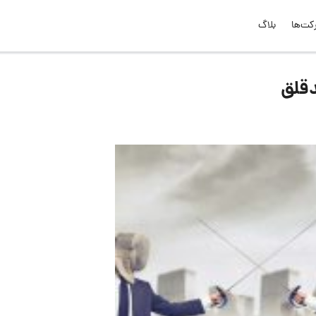
کت‌ها
بلاگ
دقلق