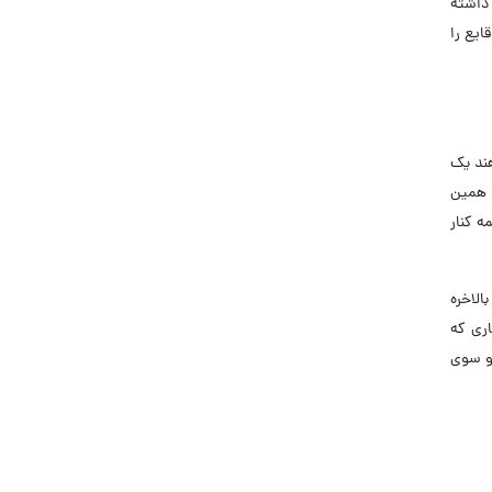
 داشته
ایع را
هند یک
، همین
ه کنار
الاخره
اری که
 و سوی