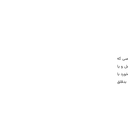
جاب‌ویژن
حقوق و دستمزد
رزومه
زندگی شغلی بهتر
فریلنسر
قانون کار
صی که
کارفرمایان
ل و یا
گزارش‌های آماری
ورد با
مصاحبه شغلی
بدقلق
معرفی شرکت ها
معرفی متخصصان منابع انسانی
معرفی مشاغل
نمایشگاه کار