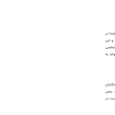
یتا در
 و این
ر شخصی
اند به
کارتان
د. سعی
است در