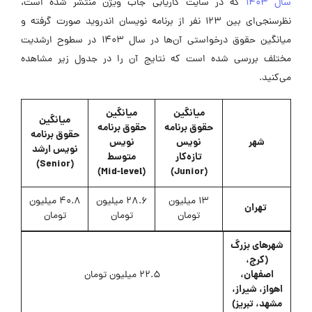
سال 1403
که در سایت کاریابی جاب ویژن منتشر شده است،
نظرسنجی‌ای بین 123 نفر از برنامه نویسان اندروید صورت گرفته و
میانگین حقوق درخواستی آن‌ها در سال 1403 در سطوح ارشدیت
مختلف بررسی شده است که نتایج آن را در جدول زیر مشاهده
می‌کنید.
میانگین
میانگین
میانگین
حقوق برنامه
حقوق برنامه
حقوق برنامه
شهر
نویس
نویس
نویس ارشد
تازه‌کار
متوسط
(Senior)
(Mid-level)
(Junior)
13 میلیون
28.6 میلیون
40.8 میلیون
تهران
تومان
تومان
تومان
شهرهای بزرگ
(کرج،
اصفهان،
22.5 میلیون تومان
اهواز، شیراز،
مشهد، تبریز)