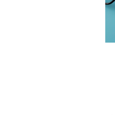
جاب‌ویژن
حقوق و دستمزد
رزومه
زندگی شغلی بهتر
فریلنسر
قانون کار
کارفرمایان
گزارش‌های آماری
مصاحبه شغلی
معرفی شرکت ها
معرفی متخصصان منابع انسانی
معرفی مشاغل
نمایشگاه کار