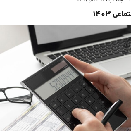
.
ی 1403