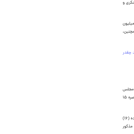
کری و
 کمیسیون تلفیق لایحه بودجه ۱۴۰۳، کف حقوق کارمندان دولت ۱۰ میلیون تومان و سقف حقوق خالص پرداختی‌‌شان ۷۰ میلیون
9 میلیون تومان است. همچنین،
دید چقدر
نا، نمایندگان مجلس
در جلسه علنی هفتم بهمن و در جریان بررسی گزارش کمیسیون تلفیق لایحه بودجه ۱۴۰۳ کل کشور در بخش هزینه‌ای جزء ۳ بند الف تبصره ۱۵
بر اساس این مصوبه، امتیاز کمک هزینه عائله‌مندی و حق اولاد موضوع بند (۴) ماده (۶۸) قانون مدیریت کشوری برای شاغلان مشمول ماده (۱۶)
 ماده مذکور