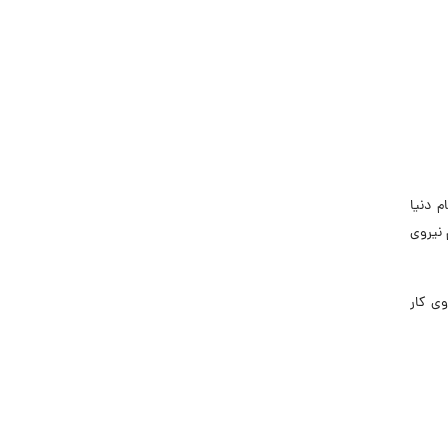
جاب‌ویژن
حقوق و دستمزد
رزومه
زندگی شغلی بهتر
فریلنسر
قانون کار
م دنیا
کارفرمایان
 نیروی
گزارش‌های آماری
مصاحبه شغلی
معرفی شرکت ها
وی کار
معرفی متخصصان منابع انسانی
معرفی مشاغل
نمایشگاه کار