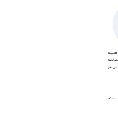
اهمیت
صاحبه
 من هر
 است.