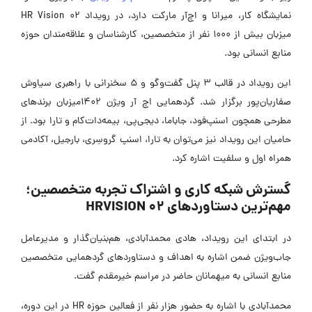
نمایشگاه کار، میرانا و اچ‌آر مارکت دارد، در رویداد HR Vision 02
میزبان بیش از 1000 نفر از متخصصین، کارشناسان و علاقه‌مندان حوزه
نابع انسانی بود.
این رویداد در قالب 3 پنل گفت‌وگو و 5 سخنرانی با راهبری سیاوش
صفاریان‌پور برگزار شد. گردهمایی اچ آر ویژن 1402میزبان برندهای
طرحی همچون اسنپ‌فود، جاباما، دیجی‌پی، بیمه‌دات‌کام و تارا بود. از
امیان این رویداد نیز می‌توان به تارا، اسنپ گروسِری، بارجیل، آکادمی
مراه اول و سلفیت اشاره کرد.
سترش شبکه کاری و اشتراک تجربه متخصصین؛
هم‌ترین دستاوردهای HRVISION 02
ر ابتدای این رویداد، هادی محمدآبادی، هم‌بنیان‌گذار و مدیرعامل
اب‌ویژن ضمن اشاره به اهداف و دستاوردهای گردهمایی متخصصین
نابع انسانی به میهمانان حاضر در مراسم خیرمقدم گفت.
محمدآبادی با اشاره به حضور هزار نفر از فعالین حوزه HR در این دوره،