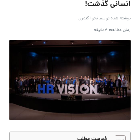
نسانی گذشت!
وشته شده توسط
نجوا کندری
مان مطالعه: 7دقیقه
فهرست مطلب