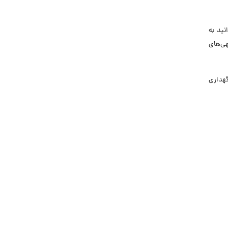
نید به
هی‌های
گهداری