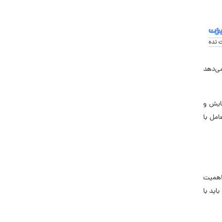
می‌دهد
مایش و
امل با
یلات او اهمیت
اید با