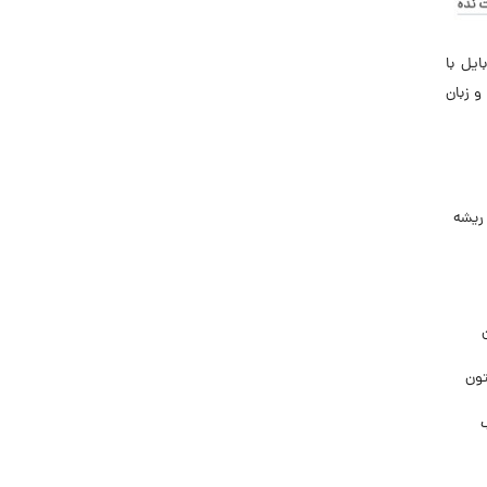
ایل با
و زبان
ریشه
تون
ب