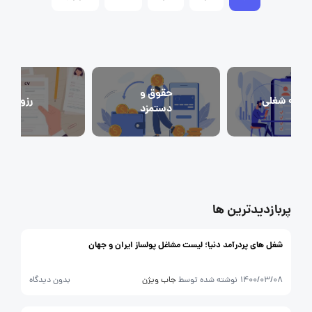
جاب‌ویژن
حقوق و دستمزد
رزومه
زندگی شغلی بهتر
فریلنسر
حقوق و
احبه شغلی
رزومه
قانون کار
دستمزد
کارفرمایان
گزارش‌های آماری
مصاحبه شغلی
معرفی شرکت ها
معرفی متخصصان منابع انسانی
پربازدیدترین ها
معرفی مشاغل
نمایشگاه کار
شغل های پردرآمد دنیا؛ لیست مشاغل پولساز ایران و جهان
1400/03/08
نوشته شده توسط
جاب ویژن
بدون دیدگاه